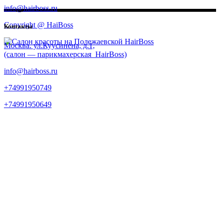
info@hairboss.ru
Copyright @ HaiBoss
Контакты
Москва. ул.Куусинена, д.1,
(салон — парикмахерская HairBoss)
info@hairboss.ru
+74991950749
+74991950649