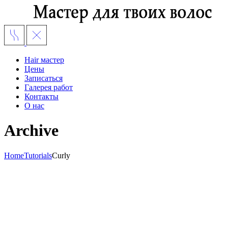
Hair мастер
Цены
Записаться
Галерея работ
Контакты
О нас
Archive
Home
Tutorials
Curly