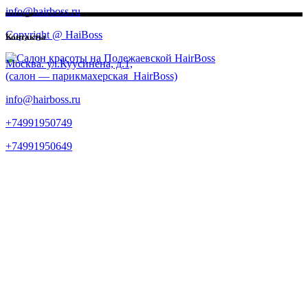
info@hairboss.ru
Copyright @ HaiBoss
Контакты
Москва. ул.Куусинена, д.1,
(салон — парикмахерская HairBoss)
info@hairboss.ru
+74991950749
+74991950649